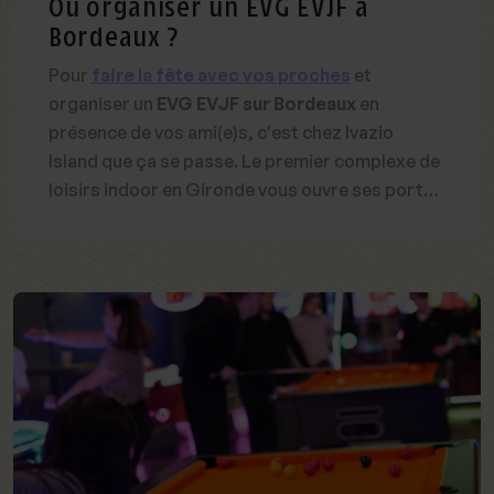
Où organiser un EVG EVJF à
Bordeaux ?
Pour
faire la fête avec vos proches
et
organiser un
EVG EVJF sur Bordeaux
en
présence de vos ami(e)s, c'est chez Ivazio
Island que ça se passe. Le premier complexe de
loisirs indoor en Gironde vous ouvre ses portes
pour des activités originales et des souvenirs
impérissables. Entre ami(e)s, avec le futur
marié ou la future épouse, profitez d'un bon
moment ensemble et créez des souvenirs
mémorables.
Ivazio, votre destination EVG-
EVJF !