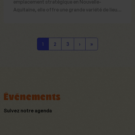
emplacement stratégique en Nouvelle-
Aquitaine, elle offre une grande variété de lieux
adaptés aux séminaires d'entreprise et
journées de team building. Ivazio Island, situé à
proximité du centre-ville, est un lieu de
séminaire à Bordeaux offrant une expérience
1
2
3
›
»
unique. Avec une grande capacité d'accueil, des
salles de réunion équipées et des activités
ludiques, Ivazio Island permet de combiner
travail et détente dans une ambiance
stimulante.
Événements
Suivez notre agenda