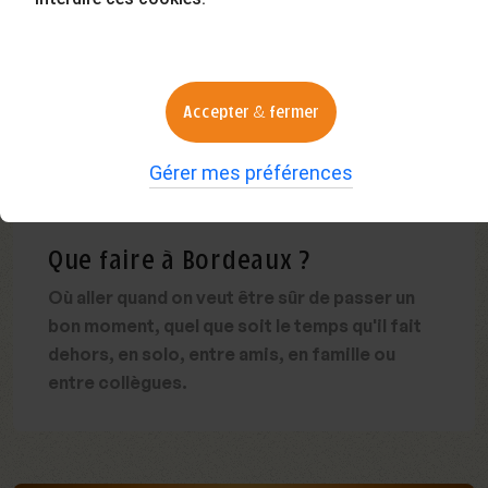
Accepter & fermer
Gérer mes préférences
03
août
2026
•
5 min. de lecture
Que faire à Bordeaux ?
Où aller quand on veut être sûr de passer un
bon moment, quel que soit le temps qu'il fait
dehors, en solo, entre amis, en famille ou
entre collègues.