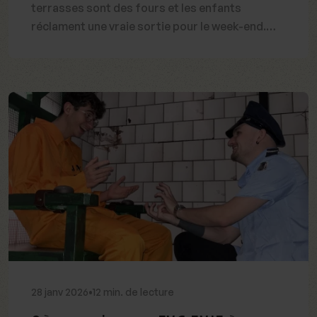
terrasses sont des fours et les enfants
réclament une vraie sortie pour le week-end.
Bonne nouvelle : il existe à Bordeaux
un
complexe de loisir indoor climatisé
où passer
une journée entière de loisirs sans jamais
transpirer : Ivazio Island, pour des activités
climatisées et des sorties au frais.
28
janv
2026
•
12 min. de lecture