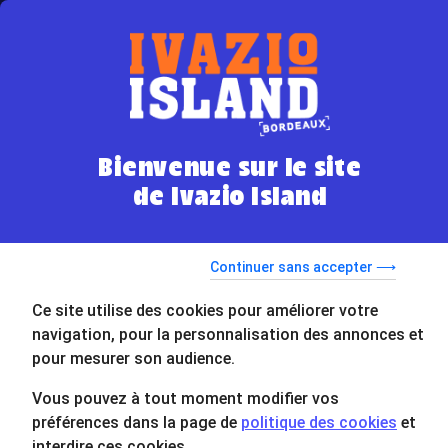
RÉSERVER
Accueil
Ivazio
Le mag d'IVAZIO ISLAND Bordeaux
Bienvenue sur le site
de Ivazio Island
Le Mag
Le Mag d'IVAZIO ISLAND Bordeaux
Continuer sans accepter ⟶
Ce site utilise des cookies pour améliorer votre
navigation, pour la personnalisation des annonces et
pour mesurer son audience.
Vous pouvez à tout moment modifier vos
préférences dans la page de
politique des cookies
et
interdire ces cookies.