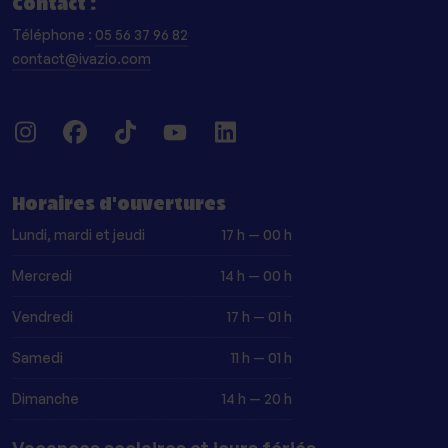
Contact :
Téléphone :
05 56 37 96 82
contact@ivazio.com
Instagram
Facebook
Tiktok
Youtube
LinkedIn
Horaires d'ouvertures
Lundi, mardi et jeudi
17 h — 00 h
Mercredi
14 h — 00 h
Vendredi
17 h — 01 h
Samedi
11 h — 01 h
Dimanche
14 h — 20 h