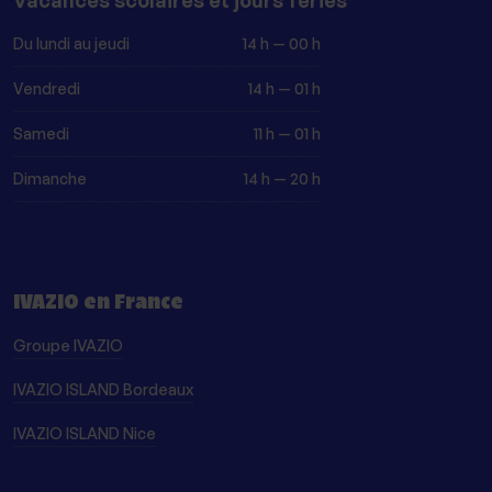
Vacances scolaires et jours fériés
Du lundi au jeudi
14 h — 00 h
Vendredi
14 h — 01 h
Samedi
11 h — 01 h
Dimanche
14 h — 20 h
IVAZIO en France
Groupe IVAZIO
IVAZIO ISLAND Bordeaux
IVAZIO ISLAND Nice