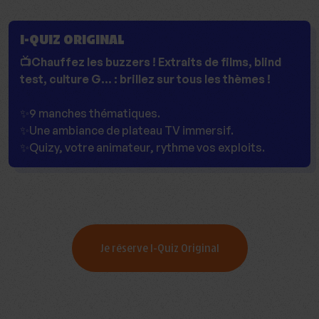
I-QUIZ ORIGINAL
📺Chauffez les buzzers ! Extraits de films, blind
test, culture G... : brillez sur tous les thèmes !
✨9 manches thématiques.
✨Une ambiance de plateau TV immersif.
✨Quizy, votre animateur, rythme vos exploits.
Je réserve I-Quiz Original