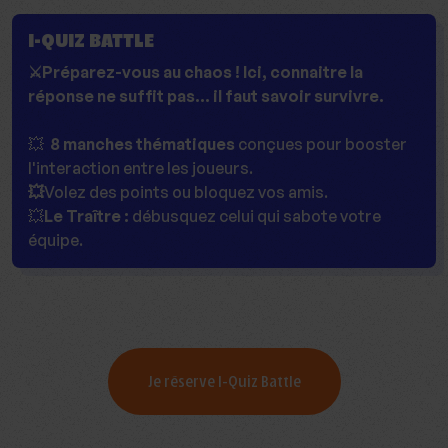
I-QUIZ BATTLE
⚔️Préparez-vous au chaos ! Ici, connaitre la
réponse ne suffit pas... il faut savoir survivre.
💥
8 manches thématiques
conçues pour booster
l'interaction entre les joueurs.
💥
Volez des points ou bloquez vos amis.
💥
Le Traître :
débusquez celui qui sabote votre
équipe.
Je réserve I-Quiz Battle