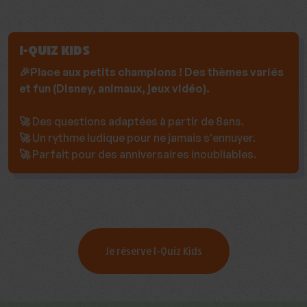
I-QUIZ KIDS
🎉Place aux petits champions ! Des thèmes variés
et fun (Disney, animaux, jeux vidéo).
🚀
Des questions adaptées à partir de 8ans.
🚀
Un rythme ludique pour ne jamais s'ennuyer.
🚀
Parfait pour des anniversaires inoubliables.
Je réserve I-Quiz Kids